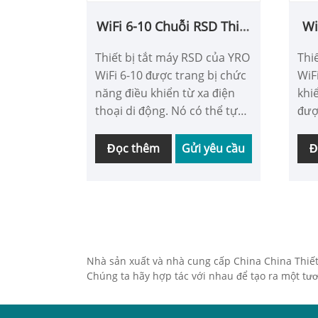
WiFi 6-10 Chuỗi RSD Thiết
Wi
bị tắt nhanh
Thiết bị tắt máy RSD của YRO
Thi
WiFi 6-10 được trang bị chức
WiF
năng điều khiển từ xa điện
khi
thoại di động. Nó có thể tự
đượ
động thực hiện một thao tác
tho
tắt máy và gửi tin nhắn cho
mạn
Đọc thêm
Gửi yêu cầu
Đ
nhân viên khi xảy ra lỗi. Nó
hiệ
có một loạt các ứng dụng và
khi
có thể hoạt động ổn định
bảo
trong môi trường nhiệt độ
địn
hoạt động từ -40 đến 80 độ C,
cung cấp một sự đảm bảo
Nhà sản xuất và nhà cung cấp China China Thiết 
mạnh mẽ cho hoạt động
Chúng ta hãy hợp tác với nhau để tạo ra một tươn
đáng tin cậy của hệ thống
quang điện.