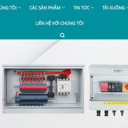
ÚNG TÔI
CÁC SẢN PHẨM
TIN TỨC
TẢI XUỐNG
LIÊN HỆ VỚI CHÚNG TÔI