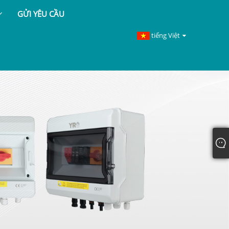
GỬI YÊU CẦU
tiếng Việt