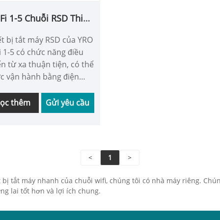
Fi 1-5 Chuỗi RSD Thiết
bị tắt nhanh
ết bị tắt máy RSD của YRO
i 1-5 có chức năng điều
ển từ xa thuận tiện, có thể
c vận hành bằng điện
ại di động trong điều kiện
g và có thể tự động thực
ọc thêm
Gửi yêu cầu
n tắt các tấm pin mặt trời
 nhiệt độ quá cao, đảm
 hoạt động an toàn và ổn
h của hệ thống PV.
<
1
>
bị tắt máy nhanh của chuỗi wifi, chúng tôi có nhà máy riêng. Chún
g lai tốt hơn và lợi ích chung.