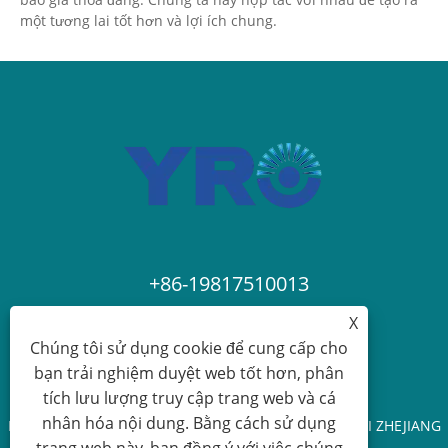
một tương lai tốt hơn và lợi ích chung.
+86-19817510013
X
contact@yroele.com
Chúng tôi sử dụng cookie để cung cấp cho
bạn trải nghiệm duyệt web tốt hơn, phân
tích lưu lượng truy cập trang web và cá
nhân hóa nội dung. Bằng cách sử dụng
Bản quyền © 2024 CÔNG TY TNHH NĂNG LƯỢNG MỚI ZHEJIANG