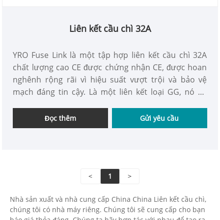
Liên kết cầu chì 32A
YRO Fuse Link là một tập hợp liên kết cầu chì 32A
chất lượng cao CE được chứng nhận CE, được hoan
nghênh rộng rãi vì hiệu suất vượt trội và bảo vệ
mạch đáng tin cậy. Là một liên kết loại GG, nó có
toàn bộ khả năng hợp nhất, có thể ngắt kết nối một
cách an toàn và hiệu quả nhiều dòng lỗi từ quá tải
Đọc thêm
Gửi yêu cầu
đến ngắn mạch, cung cấp bảo vệ toàn diện cho các
hệ thống điện.
<
1
>
Nhà sản xuất và nhà cung cấp China China Liên kết cầu chì,
chúng tôi có nhà máy riêng. Chúng tôi sẽ cung cấp cho bạn
báo giá thỏa đáng. Chúng ta hãy hợp tác với nhau để tạo ra