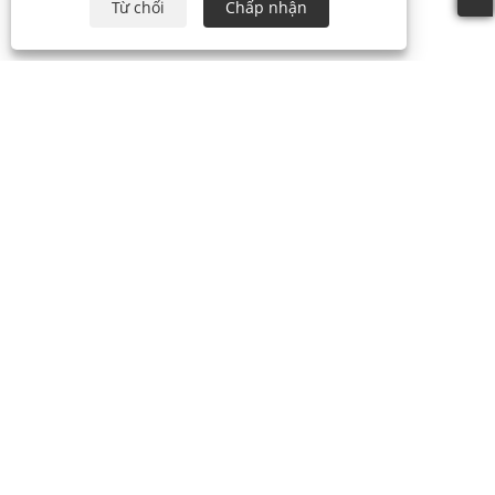
Từ chối
Chấp nhận
+86-19817510013
contact@yroele.com
Bản quyền © 2024 CÔNG TY TNHH NĂNG LƯỢNG MỚI ZHEJIANG
YRO. Mọi quyền được bảo lưu.