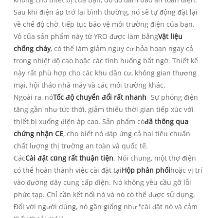
Sau khi điện áp trở lại bình thường, nó sẽ tự động đặt lại
về chế độ chờ, tiếp tục bảo vệ môi trường điện của bạn.
Vỏ của sản phẩm này từ YRO được làm bằng
Vật liệu
chống cháy
, có thể làm giảm nguy cơ hỏa hoạn ngay cả
trong nhiệt độ cao hoặc các tình huống bất ngờ. Thiết kế
này rất phù hợp cho các khu dân cư, không gian thương
mại, hội thảo nhà máy và các môi trường khác.
Ngoài ra, nó
Tốc độ chuyển đổi rất nhanh
- Sự phóng điện
tăng gần như tức thời, giảm thiểu thời gian tiếp xúc với
thiết bị xuống điện áp cao. Sản phẩm có
đã thông qua
chứng nhận CE
, cho biết nó đáp ứng cả hai tiêu chuẩn
chất lượng thị trường an toàn và quốc tế.
Các
Cài đặt cũng rất thuận tiện
. Nói chung, một thợ điện
có thể hoàn thành việc cài đặt tại
Hộp phân phối
hoặc vị trí
vào đường dây cung cấp điện. Nó không yêu cầu gỡ lỗi
phức tạp. Chỉ cần kết nối nó và nó có thể được sử dụng.
Đối với người dùng, nó gần giống như "cài đặt nó và cảm