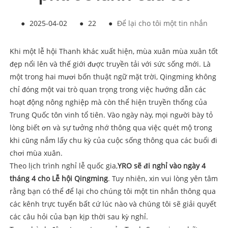
●
2025-04-02
●
22
●
Để lại cho tôi một tin nhắn
Khi một lễ hội Thanh khác xuất hiện, mùa xuân mùa xuân tốt
đẹp nổi lên và thế giới được truyền tải với sức sống mới. Là
một trong hai mươi bốn thuật ngữ mặt trời, Qingming không
chỉ đóng một vai trò quan trọng trong việc hướng dẫn các
hoạt động nông nghiệp mà còn thể hiện truyền thống của
Trung Quốc tôn vinh tổ tiên. Vào ngày này, mọi người bày tỏ
lòng biết ơn và sự tưởng nhớ thông qua việc quét mộ trong
khi cũng nắm lấy chu kỳ của cuộc sống thông qua các buổi đi
chơi mùa xuân.
Theo lịch trình nghỉ lễ quốc gia,
YRO sẽ đi nghỉ vào ngày 4
tháng 4 cho Lễ hội Qingming
. Tuy nhiên, xin vui lòng yên tâm
rằng bạn có thể để lại cho chúng tôi một tin nhắn thông qua
các kênh trực tuyến bất cứ lúc nào và chúng tôi sẽ giải quyết
các câu hỏi của bạn kịp thời sau kỳ nghỉ.