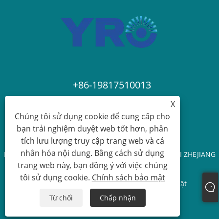
+86-19817510013
X
contact@yroele.com
Chúng tôi sử dụng cookie để cung cấp cho
bạn trải nghiệm duyệt web tốt hơn, phân
tích lưu lượng truy cập trang web và cá
nhân hóa nội dung. Bằng cách sử dụng
Bản quyền © 2024 CÔNG TY TNHH NĂNG LƯỢNG MỚI ZHEJIANG
trang web này, bạn đồng ý với việc chúng
YRO. Mọi quyền được bảo lưu.
tôi sử dụng cookie.
Chính sách bảo mật
Links
Sitemap
RSS
XML
Chính sách bảo mật
Từ chối
Chấp nhận