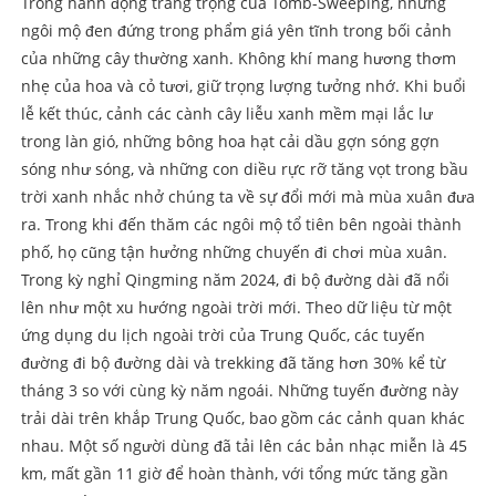
Trong hành động trang trọng của Tomb-Sweeping, những
ngôi mộ đen đứng trong phẩm giá yên tĩnh trong bối cảnh
của những cây thường xanh. Không khí mang hương thơm
nhẹ của hoa và cỏ tươi, giữ trọng lượng tưởng nhớ. Khi buổi
lễ kết thúc, cảnh các cành cây liễu xanh mềm mại lắc lư
trong làn gió, những bông hoa hạt cải dầu gợn sóng gợn
sóng như sóng, và những con diều rực rỡ tăng vọt trong bầu
trời xanh nhắc nhở chúng ta về sự đổi mới mà mùa xuân đưa
ra. Trong khi đến thăm các ngôi mộ tổ tiên bên ngoài thành
phố, họ cũng tận hưởng những chuyến đi chơi mùa xuân.
Trong kỳ nghỉ Qingming năm 2024, đi bộ đường dài đã nổi
lên như một xu hướng ngoài trời mới. Theo dữ liệu từ một
ứng dụng du lịch ngoài trời của Trung Quốc, các tuyến
đường đi bộ đường dài và trekking đã tăng hơn 30% kể từ
tháng 3 so với cùng kỳ năm ngoái. Những tuyến đường này
trải dài trên khắp Trung Quốc, bao gồm các cảnh quan khác
nhau. Một số người dùng đã tải lên các bản nhạc miễn là 45
km, mất gần 11 giờ để hoàn thành, với tổng mức tăng gần