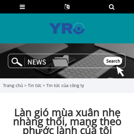
Trang chủ
>
Tin tức
>
Tin tức của công ty
Làn gió mùa xuân nhẹ
nhàng thổi, mang theo
phước lành của tôi