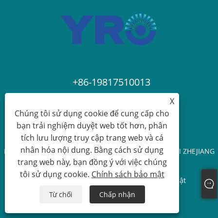
+86-19817510013
X
contact@yroele.com
Chúng tôi sử dụng cookie để cung cấp cho
bạn trải nghiệm duyệt web tốt hơn, phân
tích lưu lượng truy cập trang web và cá
nhân hóa nội dung. Bằng cách sử dụng
Bản quyền © 2024 CÔNG TY TNHH NĂNG LƯỢNG MỚI ZHEJIANG
trang web này, bạn đồng ý với việc chúng
YRO. Mọi quyền được bảo lưu.
tôi sử dụng cookie.
Chính sách bảo mật
Links
Sitemap
RSS
XML
Chính sách bảo mật
Từ chối
Chấp nhận