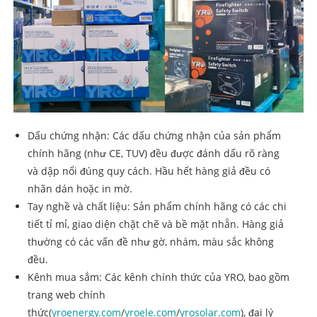
Dấu chứng nhận: Các dấu chứng nhận của sản phẩm
chính hãng (như CE, TUV) đều được đánh dấu rõ ràng
và dập nổi đúng quy cách. Hầu hết hàng giả đều có
nhãn dán hoặc in mờ.
Tay nghề và chất liệu: Sản phẩm chính hãng có các chi
tiết tỉ mỉ, giao diện chặt chẽ và bề mặt nhẵn. Hàng giả
thường có các vấn đề như gờ, nhám, màu sắc không
đều.
Kênh mua sắm: Các kênh chính thức của YRO, bao gồm
trang web chính
thức(
yroenergy.com
/
yroele.com
/
yrosolar.com
), đại lý