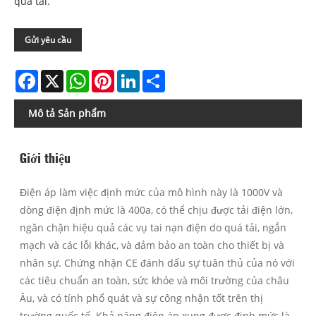
quá tải.
Gửi yêu cầu
Facebook
X
WhatsApp
Pinterest
LinkedIn
Share
Mô tả Sản phẩm
Giới thiệu
Điện áp làm việc định mức của mô hình này là 1000V và
dòng điện định mức là 400a, có thể chịu được tải điện lớn,
ngăn chặn hiệu quả các vụ tai nạn điện do quá tải, ngắn
mạch và các lỗi khác, và đảm bảo an toàn cho thiết bị và
nhân sự. Chứng nhận CE đánh dấu sự tuân thủ của nó với
các tiêu chuẩn an toàn, sức khỏe và môi trường của châu
Âu, và có tính phổ quát và sự công nhận tốt trên thị
trường quốc tế. Khả năng điện áp xung được định mức là